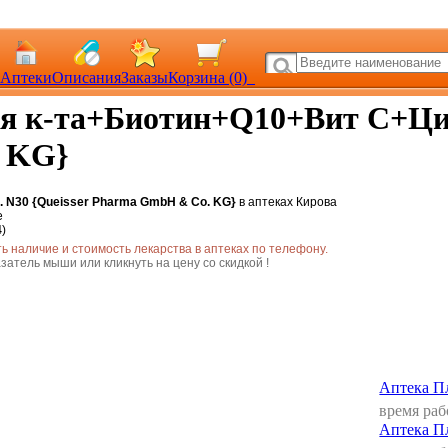
Аптеки
Описания
Заказы
Корзина (0)
ая к-та+Биотин+Q10+Вит С+Ци
. KG}
 N30 {Queisser Pharma GmbH & Co. KG}
в аптеках Кирова
е
4
)
 наличие и стоимость лекарства в аптеках по телефону.
затель мыши или кликнуть на цену со скидкой !
Аптека Пл
время ра
Аптека Пл