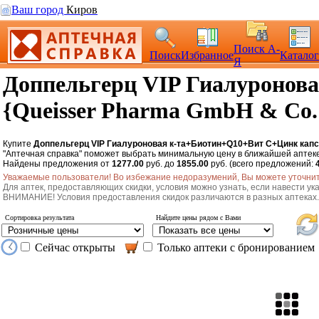
Ваш город
Киров
Поиск А-
Поиск
Избранное
Каталог
Я
Доппельгерц VIP Гиалуронов
{Queisser Pharma GmbH & Co
Купите
Доппельгерц VIP Гиалуроновая к-та+Биотин+Q10+Вит С+Цинк капс.
"Аптечная справка" поможет выбрать минимальную цену в ближайшей аптек
Найдены предложения от
1277.00
руб. до
1855.00
руб. (всего предложений:
Уважаемые пользователи! Во избежание недоразумений, Вы можете уточнить
Для аптек, предоставляющих скидки, условия можно узнать, если навести ука
ВНИМАНИЕ! Условия предоставления скидок различаются в разных аптеках.
Сортировка результата
Найдите цены рядом с Вами
Сейчас открыты
Только аптеки с бронированием