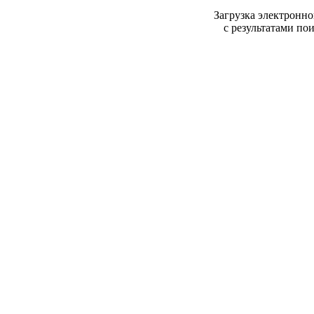
Загрузка электронн
с результатами поис