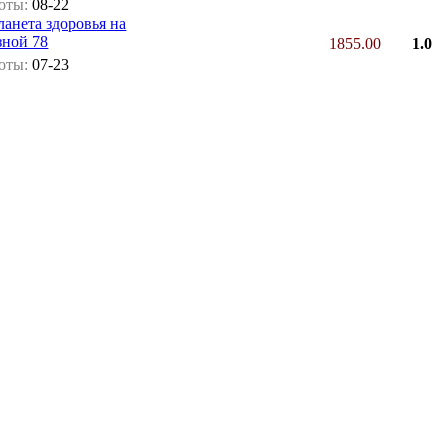
боты:
08-22
анета здоровья на
ной 78
1855.00
1.0
боты:
07-23