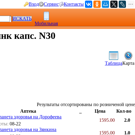
Вход
Сервис
Контакты
ИСКАТЬ
Мобильная
нк капс. N30
Таблица
Карта
Результаты отсортированы по розниченой цене
Аптека
_
Цена
Кол-во
анета здоровья на Дорофеева
1595.00
2.0
боты:
08-22
анета здоровья на Зянкина
1595.00
1.0