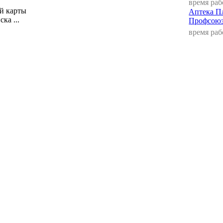
время ра
ой карты
Аптека Пл
ка ...
Профсоюз
время ра